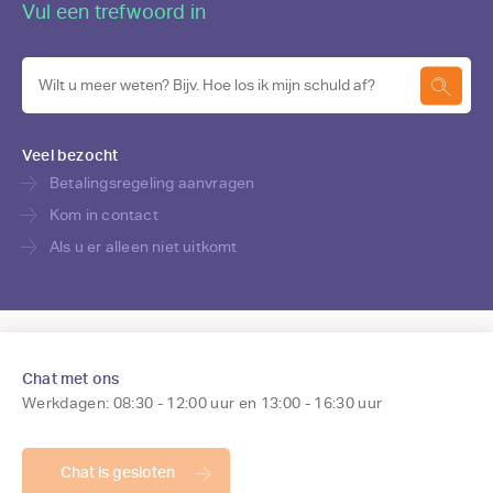
Vul een trefwoord in
Veel bezocht
Betalingsregeling aanvragen
Kom in contact
Betalen
Als u er alleen niet uitkomt
Saldo opvragen
Regeling treffen
Chat met ons
Werkdagen: 08:30 - 12:00 uur en 13:00 - 16:30 uur
Huurvordering indienen
Ik wil een betalingsregeling
Chat is gesloten