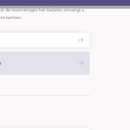
rnaast sturen wij welke drie maanden standaard
er de reserveringen het toelaten ontvangt u
ns kantoor.
n