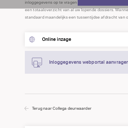
inloggegevens op te vragen als u deze niet heeft. Daa
een totaaloverzicht van al uw lopende dossiers. Wanne
standaard maandelijks een tussentijdse afdracht van o
Online inzage
Inloggegevens webportal aanvrage
Terug naar Collega deurwaarder