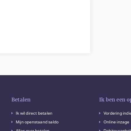
Betalen
Ik ben een 
Ik wil direct betalen
Vordering ind
Mijn openstaand saldo
Online inzage
Alles over betalen
Debiteurenbe