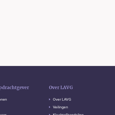
opdrachtgever
Over LAVG
ienen
Over LAVG
Veilingen
heer
Klachtafhandeling