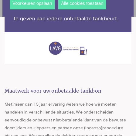
nou gaat om een bewuste of onbewuste
andere wordt voorkomen dat dezelfde advertentie
Voorkeuren opslaan
Alle cookies toestaan
voortdurend verschijnt.
actie: wij helpen u altijd de juiste opvolging
te geven aan iedere onbetaalde tankbeurt.
Maatwerk voor uw onbetaalde tankbon
Met meer dan 15 jaar ervaring weten we hoe we moeten
handelen in verschillende situaties. We onderscheiden
eenvoudig de onbewust niet-betalende klant van de bewuste
doorrijders en kloppers en passen onze (incasso)procedure
hier op aan. We vertellen de debiteur precies wat er aan de