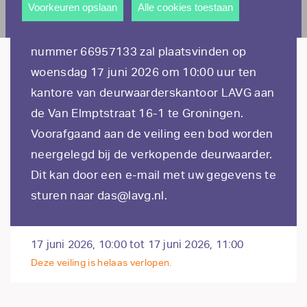
andere wordt voorkomen dat dezelfde advertentie
Voorkeuren opslaan
Alle cookies toestaan
gevestigd en kantoorhoudende te Almere,
voortdurend verschijnt.
aan het adres Transistorstraat 7 kvk
nummer 66957133 zal plaatsvinden op
woensdag 17 juni 2026 om 10:00 uur ten
kantore van deurwaarderskantoor LAVG aan
de Van Elmptstraat 16-1 te Groningen.
Voorafgaand aan de veiling een bod worden
neergelegd bij de verkopende deurwaarder.
Dit kan door een e-mail met uw gegevens te
sturen naar das@lavg.nl.
17 juni 2026, 10:00 tot 17 juni 2026, 11:00
Deze veiling is helaas verlopen.