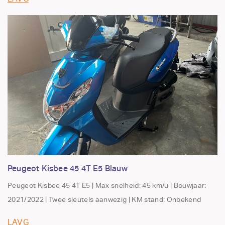
Peugeot Kisbee 45 4T E5 Blauw
Peugeot Kisbee 45 4T E5 | Max snelheid: 45 km/u | Bouwjaar:
2021/2022 | Twee sleutels aanwezig | KM stand: Onbekend
LAVG