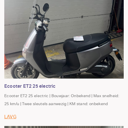
Ecooter ET2 25 electric
Ecooter ET2 25 electric | Bouwjaar: Onbekend | Max snelheid:
25 km/u | Twee sleutels aanwezig | KM stand: onbekend
LAVG