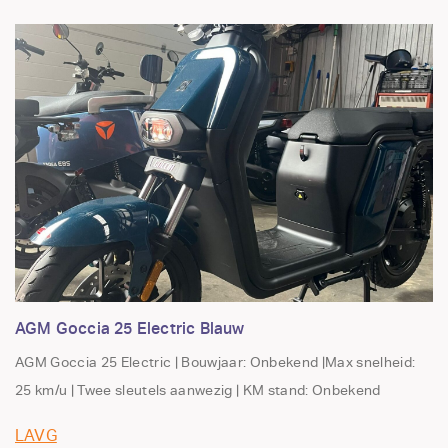
AGM Goccia 25 Electric Blauw
AGM Goccia 25 Electric | Bouwjaar: Onbekend |Max snelheid:
25 km/u | Twee sleutels aanwezig | KM stand: Onbekend
LAVG