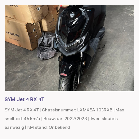
SYM Jet 4 RX 4T
SYM Jet 4 RX 4T | Chassisnummer: LXMXEA 103RXB | Max
snelheid: 45 km/u | Bouwjaar: 2022/2023 | Twee sleutels
aanwezig | KM stand: Onbekend