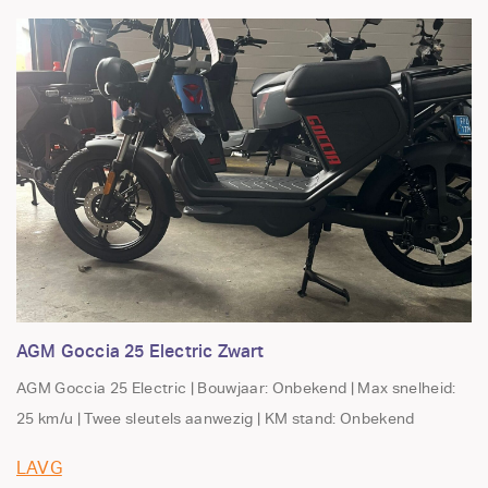
AGM Goccia 25 Electric Zwart
AGM Goccia 25 Electric | Bouwjaar: Onbekend | Max snelheid:
25 km/u | Twee sleutels aanwezig | KM stand: Onbekend
LAVG