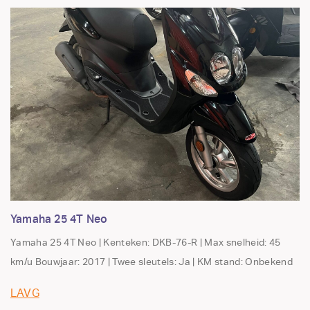
Yamaha 25 4T Neo
Yamaha 25 4T Neo | Kenteken: DKB-76-R | Max snelheid: 45
km/u Bouwjaar: 2017 | Twee sleutels: Ja | KM stand: Onbekend
LAVG