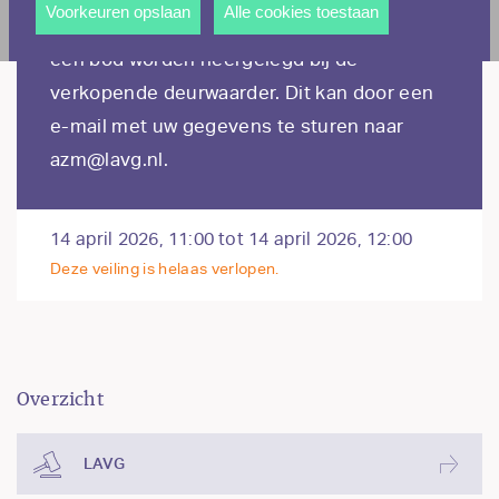
andere wordt voorkomen dat dezelfde advertentie
Voorkeuren opslaan
Alle cookies toestaan
Rotterdam. Voorafgaand aan de veiling kan
voortdurend verschijnt.
een bod worden neergelegd bij de
verkopende deurwaarder. Dit kan door een
e-mail met uw gegevens te sturen naar
azm@lavg.nl.
14 april 2026, 11:00 tot 14 april 2026, 12:00
Deze veiling is helaas verlopen.
Overzicht
LAVG