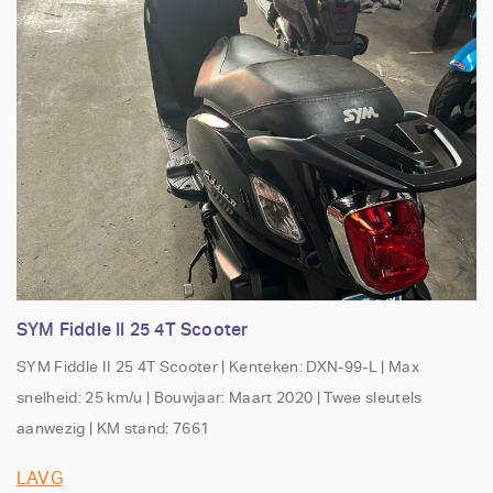
SYM Fiddle II 25 4T Scooter
SYM Fiddle II 25 4T Scooter | Kenteken: DXN-99-L | Max
snelheid: 25 km/u | Bouwjaar: Maart 2020 | Twee sleutels
aanwezig | KM stand: 7661
LAVG