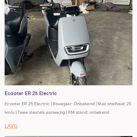
Ecooter ER 25 Electric
Ecooter ER 25 Electric | Bouwjaar: Onbekend | Max snelheid: 25
km/u | Twee sleutels aanwezig | KM stand: onbekend
LAVG