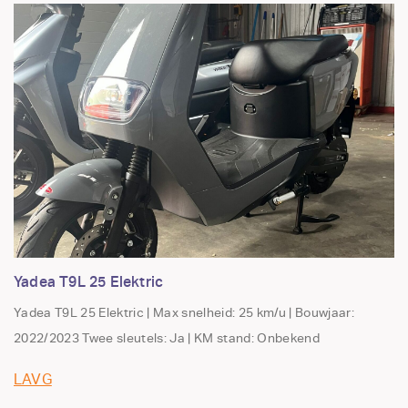
Yadea T9L 25 Elektric
Yadea T9L 25 Elektric | Max snelheid: 25 km/u | Bouwjaar:
2022/2023 Twee sleutels: Ja | KM stand: Onbekend
LAVG