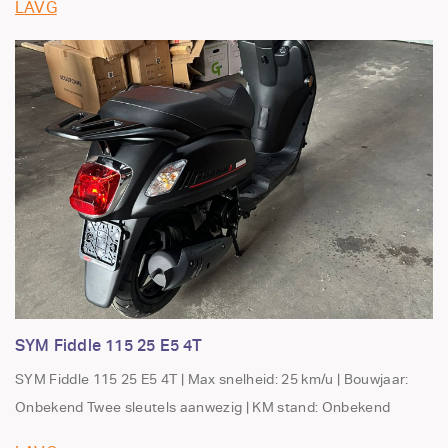
LAVG
SYM Fiddle 115 25 E5 4T
SYM Fiddle 115 25 E5 4T | Max snelheid: 25 km/u | Bouwjaar:
Onbekend Twee sleutels aanwezig | KM stand: Onbekend