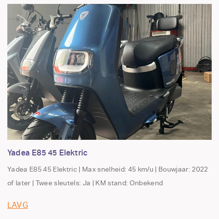
Yadea E85 45 Elektric
Yadea E85 45 Elektric | Max snelheid: 45 km/u | Bouwjaar: 2022
of later | Twee sleutels: Ja | KM stand: Onbekend
LAVG