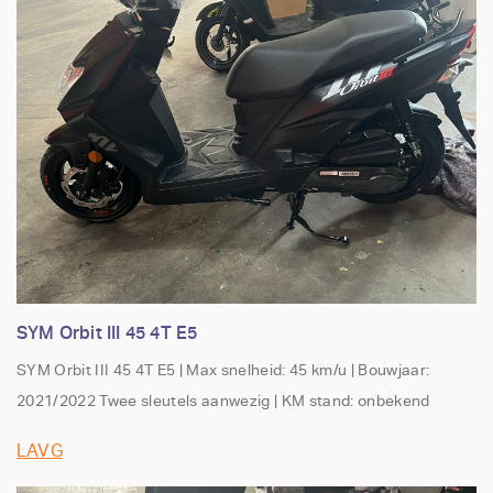
SYM Orbit III 45 4T E5
SYM Orbit III 45 4T E5 | Max snelheid: 45 km/u | Bouwjaar:
2021/2022 Twee sleutels aanwezig | KM stand: onbekend
LAVG