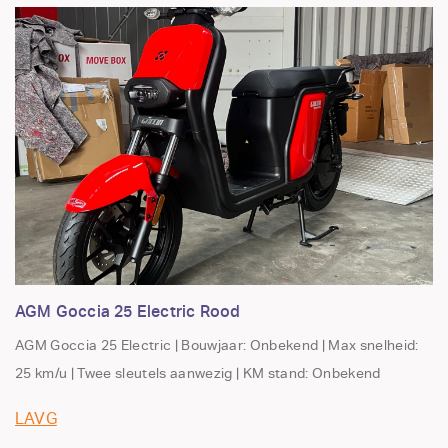
AGM Goccia 25 Electric Rood
AGM Goccia 25 Electric | Bouwjaar: Onbekend | Max snelheid:
25 km/u | Twee sleutels aanwezig | KM stand: Onbekend
LAVG